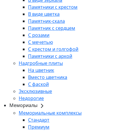
В виде зеркала
Памятники с крестом
В виде цветка
Памятник-скала
Памятник с сердцем
С розами
С мечетью
С крестом и голгофой
Памятники с аркой
Надгробные плиты
На цветник
Вместо цветника
С фаской
Эксклюзивные
Недорогие
Мемориалы
Мемориальные комплексы
Стандарт
Премиум