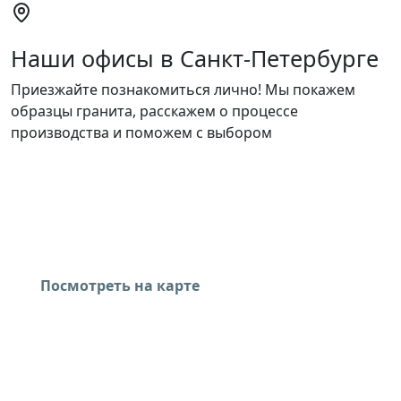
Наши офисы в Санкт‑Петербурге
Приезжайте познакомиться лично! Мы покажем
образцы гранита, расскажем о процессе
производства и поможем с выбором
Офис на Испытателей
Санкт-Петербург, пр. Испытателей, д. 30, корп. 2, ТК
МИЛЛЕР, корпус А, 4 этаж, офис 10/1
Посмотреть на карте
Офис на Московском
Санкт-Петербург, Московский проспект, д. 222, лит.