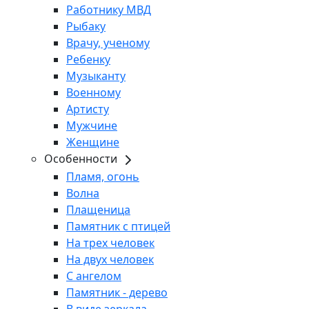
Работнику МВД
Рыбаку
Врачу, ученому
Ребенку
Музыканту
Военному
Артисту
Мужчине
Женщине
Особенности
Пламя, огонь
Волна
Плащеница
Памятник с птицей
На трех человек
На двух человек
С ангелом
Памятник - дерево