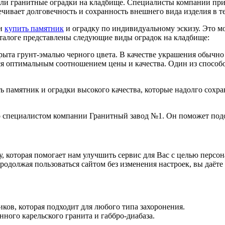
ли гранитные оградки на кладбище. Специалисты компании при
ивает долговечность и сохранность внешнего вида изделия в т
 и
купить памятник
и оградку по индивидуальному эскизу. Это 
талоге представлены следующие виды оградок на кладбище:
ыта грунт-эмалью черного цвета. В качестве украшения обычно
я оптимальным соотношением цены и качества. Один из способо
ь памятник и оградки высокого качества, которые надолго сохр
со специалистом компании Гранитный завод №1. Он поможет подо
у, которая помогает нам улучшить сервис для Вас с целью перс
родолжая пользоваться сайтом без изменения настроек, вы даёте
ков, которая подходит для любого типа захоронения.
ного карельского гранита и габбро-диабаза.