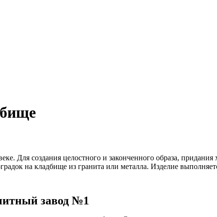
дбище
веке. Для создания целостного и законченного образа, придани
оградок на кладбище из гранита или металла. Изделие выполняе
нитный завод №1