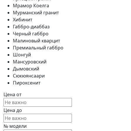
Мрамор Коелга
Мурманский гранит
Хибинит
Габбро-диаббаз
Черный габбро
Малиновый кварцит
Премиальный габбро
Шонгуй
Мансуровский
Дымовский
Сюкюянсаари
Пироксенит
Цена от
Цена до
№ модели