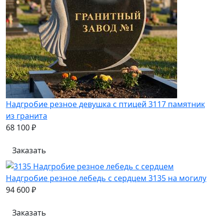
Надгробие резное девушка с птицей 3117 памятник
из гранита
68 100 ₽
Заказать
Надгробие резное лебедь с сердцем 3135 на могилу
94 600 ₽
Заказать