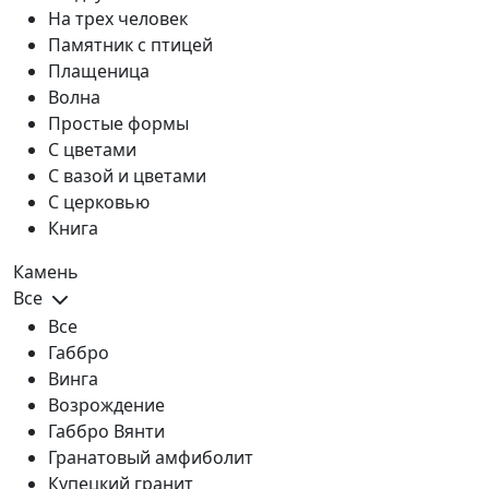
На трех человек
Памятник с птицей
Плащеница
Волна
Простые формы
С цветами
С вазой и цветами
С церковью
Книга
Камень
Все
Все
Габбро
Винга
Возрождение
Габбро Вянти
Гранатовый амфиболит
Купецкий гранит