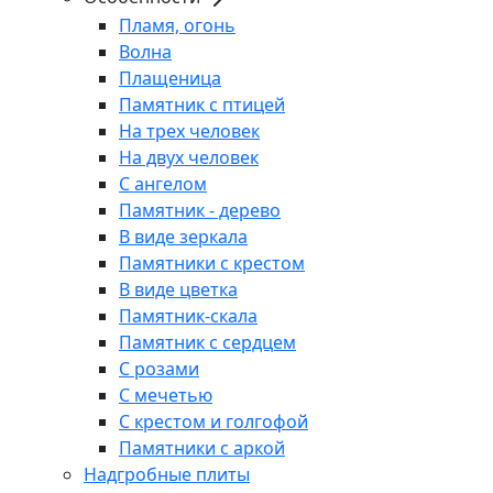
Пламя, огонь
Волна
Плащеница
Памятник с птицей
На трех человек
На двух человек
С ангелом
Памятник - дерево
В виде зеркала
Памятники с крестом
В виде цветка
Памятник-скала
Памятник с сердцем
С розами
С мечетью
С крестом и голгофой
Памятники с аркой
Надгробные плиты