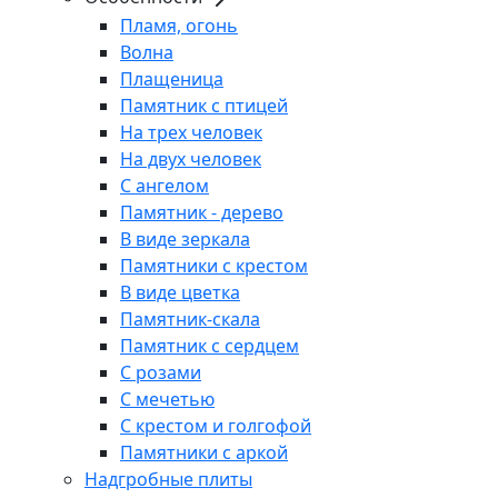
Пламя, огонь
Волна
Плащеница
Памятник с птицей
На трех человек
На двух человек
С ангелом
Памятник - дерево
В виде зеркала
Памятники с крестом
В виде цветка
Памятник-скала
Памятник с сердцем
С розами
С мечетью
С крестом и голгофой
Памятники с аркой
Надгробные плиты