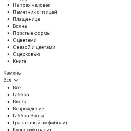
На трех человек
Памятник с птицей
Плащеница
Волна
Простые формы
С цветами
С вазой и цветами
С церковью
Книга
Камень
Все
Все
Габбро
Винга
Возрождение
Габбро Вянти
Гранатовый амфиболит
Купецкий гранит