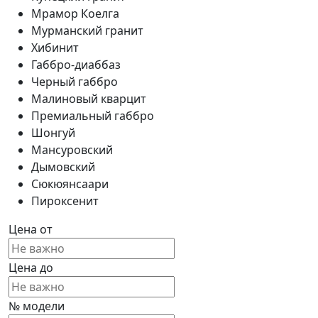
Мрамор Коелга
Мурманский гранит
Хибинит
Габбро-диаббаз
Черный габбро
Малиновый кварцит
Премиальный габбро
Шонгуй
Мансуровский
Дымовский
Сюкюянсаари
Пироксенит
Цена от
Цена до
№ модели